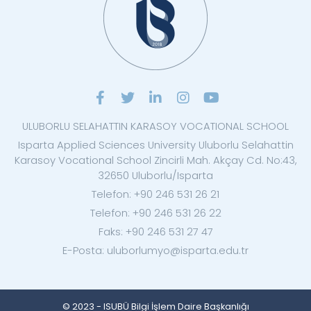
ULUBORLU SELAHATTIN KARASOY VOCATIONAL SCHOOL
Isparta Applied Sciences University Uluborlu Selahattin
Karasoy Vocational School Zincirli Mah. Akçay Cd. No:43,
32650 Uluborlu/Isparta
Telefon: +90 246 531 26 21
Telefon: +90 246 531 26 22
Faks: +90 246 531 27 47
E-Posta: uluborlumyo@isparta.edu.tr
© 2023 - ISUBÜ Bilgi İşlem Daire Başkanlığı