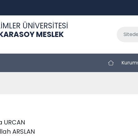
İMLER ÜNİVERSİTESİ
 KARASOY MESLEK
Kurum
lha URCAN
ullah ARSLAN