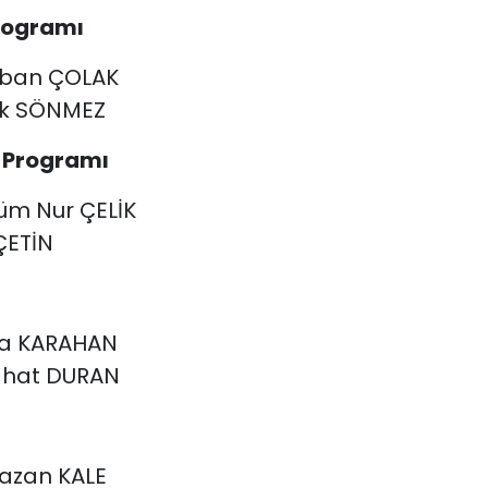
rogramı
hriban ÇOLAK
rak SÖNMEZ
n Programı
lsüm Nur ÇELİK
 ÇETİN
Sema KARAHAN
zahat DURAN
amazan KALE