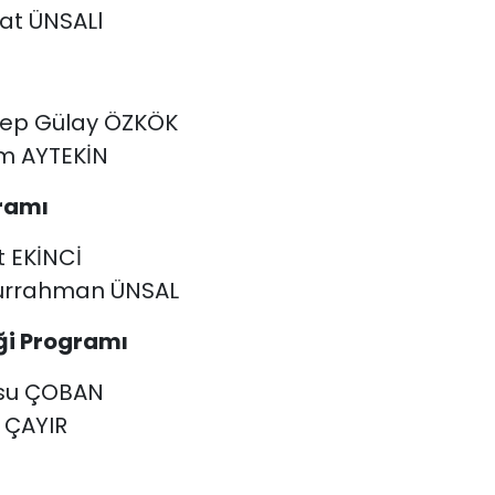
zat ÜNSALl
eynep Gülay ÖZKÖK
zem AYTEKİN
gramı
t EKİNCİ
bdurrahman ÜNSAL
iği Programı
ansu ÇOBAN
s ÇAYIR