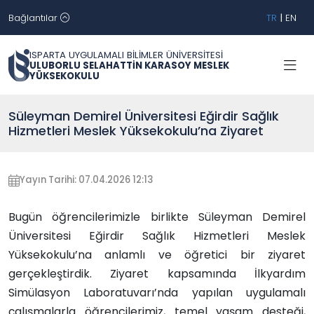
Bağlantılar
TR
|
EN
ISPARTA UYGULAMALI BİLİMLER ÜNİVERSİTESİ
ULUBORLU SELAHATTİN KARASOY MESLEK
YÜKSEKOKULU
Süleyman Demirel Üniversitesi Eğirdir Sağlık
Hizmetleri Meslek Yüksekokulu’na Ziyaret
Yayın Tarihi: 07.04.2026 12:13
Bugün öğrencilerimizle birlikte Süleyman Demirel
Üniversitesi Eğirdir Sağlık Hizmetleri Meslek
Yüksekokulu’na anlamlı ve öğretici bir ziyaret
gerçekleştirdik. Ziyaret kapsamında İlkyardım
Simülasyon Laboratuvarı’nda yapılan uygulamalı
çalışmalarla öğrencilerimiz, temel yaşam desteği,