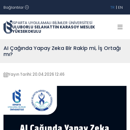
Bağlantılar
TR
|
EN
ISPARTA UYGULAMALI BİLİMLER ÜNİVERSİTESİ
ULUBORLU SELAHATTİN KARASOY MESLEK
YÜKSEKOKULU
AI Çağında Yapay Zeka Bir Rakip mi, İş Ortağı
mı?
Yayın Tarihi: 20.04.2026 12:46