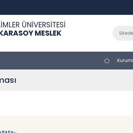
İMLER ÜNİVERSİTESİ
 KARASOY MESLEK
Kurum
ması