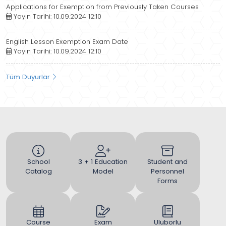
Applications for Exemption from Previously Taken Courses
Yayın Tarihi: 10.09.2024 12:10
English Lesson Exemption Exam Date
Yayın Tarihi: 10.09.2024 12:10
Tüm Duyurlar
School
3 + 1 Education
Student and
Catalog
Model
Personnel
Forms
Course
Exam
Uluborlu