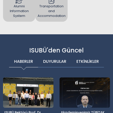
Alumni
Transportation
Information
and
System
Accommodation
ISUBÜ'den Güncel
HABERLER
DUYURULAR
ETKİNLİKLER
ISUBÜ Rektörü Prof. Dr.
Akademisyenimiz TÜBİTAK