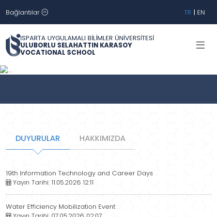
Bağlantılar
TR
|
EN
ISPARTA UYGULAMALI BİLİMLER ÜNİVERSİTESİ
ULUBORLU SELAHATTIN KARASOY
VOCATIONAL SCHOOL
Geri
İleri
DUYURULAR
HAKKIMIZDA
19th Information Technology and Career Days
Yayın Tarihi: 11.05.2026 12:11
Water Efficiency Mobilization Event
Yayın Tarihi: 07.05.2026 02:07