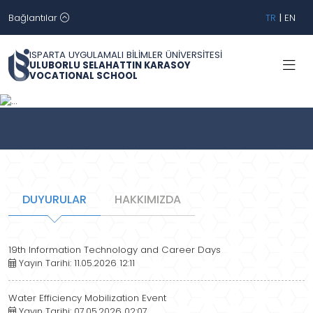
Bağlantılar
TR
|
EN
ISPARTA UYGULAMALI BİLİMLER ÜNİVERSİTESİ
ULUBORLU SELAHATTIN KARASOY
VOCATIONAL SCHOOL
Geri
İleri
DUYURULAR
HAKKIMIZDA
19th Information Technology and Career Days
Yayın Tarihi: 11.05.2026 12:11
Water Efficiency Mobilization Event
Yayın Tarihi: 07.05.2026 02:07