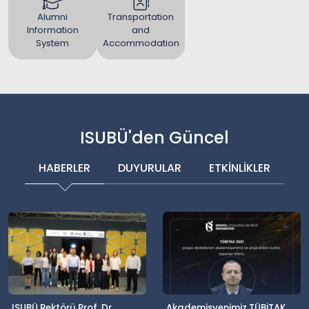
Alumni
Transportation
Information
and
System
Accommodation
ISUBÜ'den Güncel
HABERLER
DUYURULAR
ETKİNLİKLER
ISUBÜ Rektörü Prof. Dr.
Akademisyenimiz TÜBİTAK