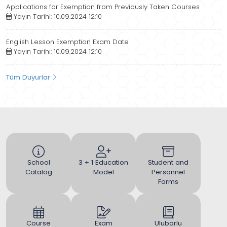
Applications for Exemption from Previously Taken Courses
Yayın Tarihi: 10.09.2024 12:10
English Lesson Exemption Exam Date
Yayın Tarihi: 10.09.2024 12:10
Tüm Duyurlar
School
3 + 1 Education
Student and
Catalog
Model
Personnel
Forms
Course
Exam
Uluborlu