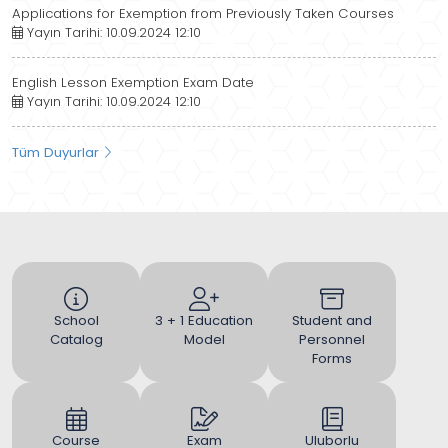
Applications for Exemption from Previously Taken Courses
Yayın Tarihi: 10.09.2024 12:10
English Lesson Exemption Exam Date
Yayın Tarihi: 10.09.2024 12:10
Tüm Duyurlar
School
3 + 1 Education
Student and
Catalog
Model
Personnel
Forms
Course
Exam
Uluborlu