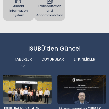
Alumni
Transportation
Information
and
System
Accommodation
ISUBÜ'den Güncel
HABERLER
DUYURULAR
ETKİNLİKLER
ISUBÜ Rektörü Prof. Dr.
Akademisyenimiz TÜBİTAK