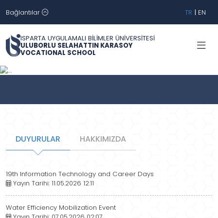
Bağlantılar
TR
|
EN
ISPARTA UYGULAMALI BİLİMLER ÜNİVERSİTESİ
ULUBORLU SELAHATTIN KARASOY
VOCATIONAL SCHOOL
Geri
İleri
DUYURULAR
HAKKIMIZDA
19th Information Technology and Career Days
Yayın Tarihi: 11.05.2026 12:11
Water Efficiency Mobilization Event
Yayın Tarihi: 07.05.2026 02:07